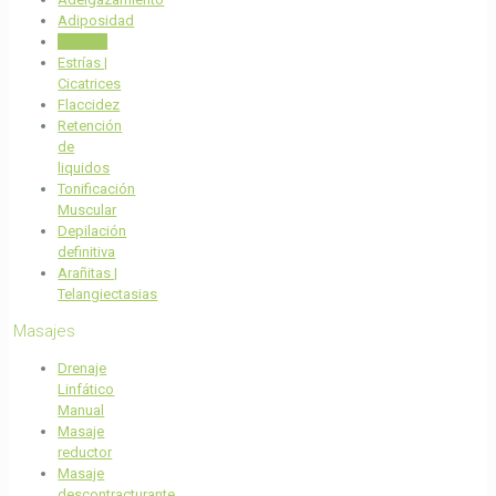
Adiposidad
Celulitis
Estrías |
Cicatrices
Flaccidez
Retención
de
liquidos
Tonificación
Muscular
Depilación
definitiva
Arañitas |
Telangiectasias
Masajes
Drenaje
Linfático
Manual
Masaje
reductor
Masaje
descontracturante