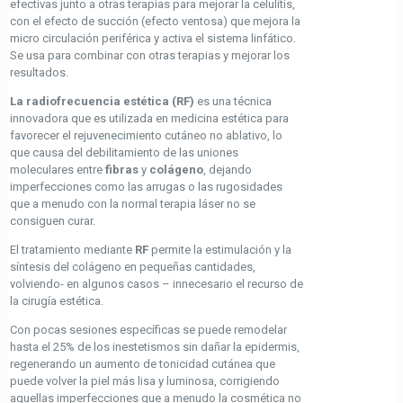
efectivas junto a otras terapias para mejorar la celulitis,
con el efecto de succión (efecto ventosa) que mejora la
micro circulación periférica y activa el sistema linfático.
Se usa para combinar con otras terapias y mejorar los
resultados.
La radiofrecuencia estética (RF)
es una técnica
innovadora que es utilizada en medicina estética para
favorecer el rejuvenecimiento cutáneo no ablativo, lo
que causa del debilitamiento de las uniones
moleculares entre
fibras
y
colágeno
, dejando
imperfecciones como las arrugas o las rugosidades
que a menudo con la normal terapia láser no se
consiguen curar.
El tratamiento mediante
RF
permite la estimulación y la
síntesis del colágeno en pequeñas cantidades,
volviendo- en algunos casos – innecesario el recurso de
la cirugía estética.
Con pocas sesiones específicas se puede remodelar
hasta el 25% de los inestetismos sin dañar la epidermis,
regenerando un aumento de tonicidad cutánea que
puede volver la piel más lisa y luminosa, corrigiendo
aquellas imperfecciones que a menudo la cosmética no