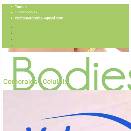
Turnos
114-440-9819
welcometobeth1@gmail.com
Corporales |
Celulitis