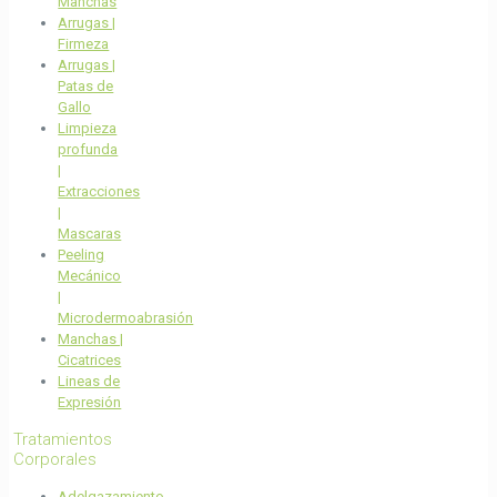
Manchas
Arrugas |
Firmeza
Arrugas |
Patas de
Gallo
Limpieza
profunda
|
Extracciones
|
Mascaras
Peeling
Mecánico
|
Microdermoabrasión
Manchas |
Cicatrices
Lineas de
Expresión
Tratamientos
Corporales
Adelgazamiento