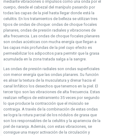
mediante vibraciones o impulsos como una onda por el
cuerpo, desde el cabezal del manípulo pasando por
todas las capas de la piel hasta llegar donde está la
celulitis. En los tratamientos de belleza se utilizan tres
tipos de ondas de choque: ondas de choque focales
planares, ondas de presión radiales y vibraciones de
alta frecuencia. Las ondas de choque focales planares
son ondas acústicas con mucha energía que llegan a
las capas más profundas de la piel cuyo efecto es
permeabilizar los adipocitos para permitir que la grasa
acumulada en la zona tratada salga a la sangre.
Las ondas de presión radiales son ondas superficiales
con menor energía que las ondas planares. Su función
es alisar la textura de la musculatura y drenar hacia el
canal linfático los desechos que tenemos en la piel. El
tercer tipo son las vibraciones de alta frecuencia. Estas
realizan reflejos de estiramiento 35 veces por segundo
lo que produce la contracción que el músculo se
contraiga. A través de la combinación de estas ondas
se logra la rotura parcial de los nódulos de grasa que
son los responsables de la celulitis y la apariencia de la
piel de naranja. Además, con estas vibraciones, se
consigue una mayor activación de la circulación y