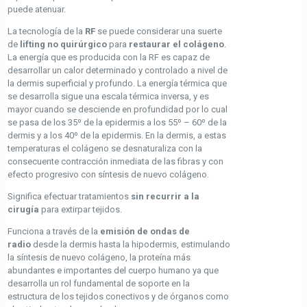
puede atenuar.
La tecnología de la
RF
se puede considerar una suerte
de
lifting no quirúrgico
para
restaurar el colágeno
.
La energía que es producida con la RF es capaz de
desarrollar un calor determinado y controlado a nivel de
la dermis superficial y profundo. La energía térmica que
se desarrolla sigue una escala térmica inversa, y es
mayor cuando se desciende en profundidad por lo cual
se pasa de los 35º de la epidermis a los 55º – 60º de la
dermis y a los 40º de la epidermis. En la dermis, a estas
temperaturas el colágeno se desnaturaliza con la
consecuente contracción inmediata de las fibras y con
efecto progresivo con síntesis de nuevo colágeno.
Significa efectuar tratamientos
sin recurrir a la
cirugía
para extirpar tejidos.
Funciona a través de la
emisión de ondas de
radio
desde la dermis hasta la hipodermis, estimulando
la síntesis de nuevo colágeno, la proteína más
abundantes e importantes del cuerpo humano ya que
desarrolla un rol fundamental de soporte en la
estructura de los tejidos conectivos y de órganos como