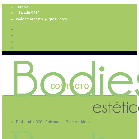
Turnos
114-440-9819
welcometobeth1@gmail.com
CONTACTO
BODIES BY BETH VARGAS
Riobamba 300 - Balvanera - Buenos Aires
WhatsApp: 114-440-9819