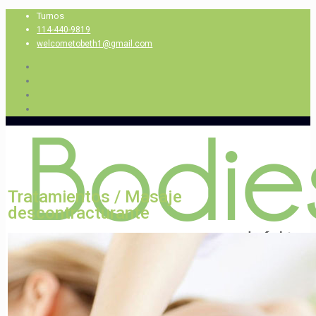
Turnos
114-440-9819
welcometobeth1@gmail.com
Tratamientos /
Masaje
descontracturante