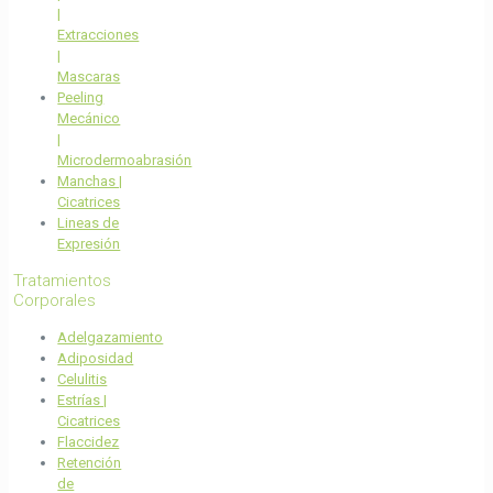
|
Extracciones
|
Mascaras
Peeling
Mecánico
|
Microdermoabrasión
Manchas |
Cicatrices
Lineas de
Expresión
Tratamientos
Corporales
Adelgazamiento
Adiposidad
Celulitis
Estrías |
Cicatrices
Flaccidez
Retención
de