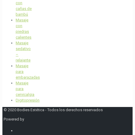
con
cañas de
bambú
Masaje
con
piedras
calientes
Masaje
sedativo
–
relajante
Masaje
para
embarazadas
Masaje
para
cervicalgia
Digitopresión
© 2020 Bodies Estética - Todos los derechos reservados
Powered by