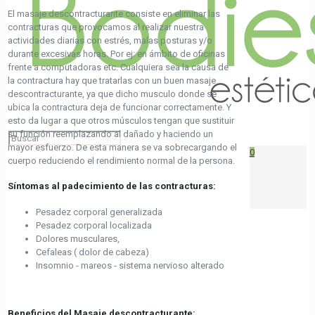
El masaje descontracturante consiste en eliminar las
contracturas que provocamos al realizar nuestra
actividades diarias con estrés, malas posturas y/o
durante excesivas horas. Por ej: en ámbito de oficinas
frente a computadoras etc. Cualquiera sea la causa de
la contractura hay que tratarlas con un buen masaje
descontracturante, ya que dicho musculo donde se
ubica la contractura deja de funcionar correctamente. Y
esto da lugar a que otros músculos tengan que sustituir
su función reemplazando al dañado y haciendo un
mayor esfuerzo. De esta manera se va sobrecargando el
0
cuerpo reduciendo el rendimiento normal de la persona.
Síntomas al padecimiento de las contracturas:
Pesadez corporal generalizada
Pesadez corporal localizada
Dolores musculares,
Cefaleas ( dolor de cabeza)
Insomnio - mareos - sistema nervioso alterado
Beneficios del Masaje descontracturante: