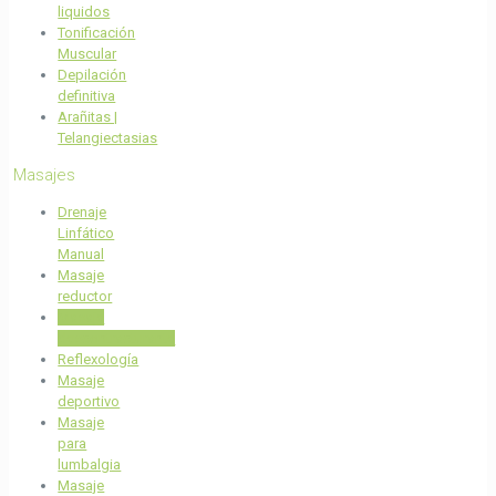
liquidos
Tonificación
Muscular
Depilación
definitiva
Arañitas |
Telangiectasias
Masajes
Drenaje
Linfático
Manual
Masaje
reductor
Masaje
descontracturante
Reflexología
Masaje
deportivo
Masaje
para
lumbalgia
Masaje